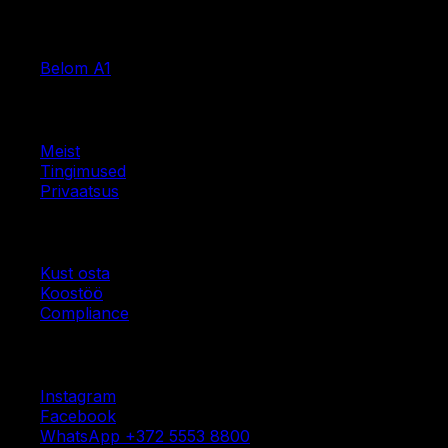
Tooted
Belom A1
Ettevõte
Meist
Tingimused
Privaatsus
Ressursid
Kust osta
Koostöö
Compliance
Sotsiaal
Instagram
Facebook
WhatsApp
+372 5553 8800