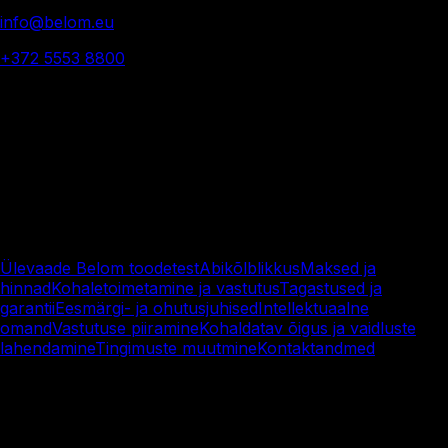
info@belom.eu
+372 5553 8800
© 2025 Belom - All rights reserved
Terms &
Conditions.
Learn about the terms and conditions of our products and
services.
Ülevaade Belom toodetest
Abikõlblikkus
Maksed ja
hinnad
Kohaletoimetamine ja vastutus
Tagastused ja
garantii
Eesmärgi- ja ohutusjuhised
Intellektuaalne
omand
Vastutuse piiramine
Kohaldatav õigus ja vaidluste
lahendamine
Tingimuste muutmine
Kontaktandmed
Ülevaade Belom toodetest
Belom on Marnei OÜ kaubamärk, mis keskendub suure