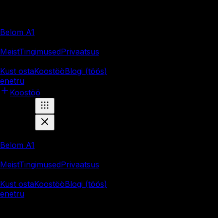
Tooted
Belom A1
Ettevõte
Meist
Tingimused
Privaatsus
Ressursid
Kust osta
Koostöö
Blogi (töös)
en
et
ru
Koostöö
Tooted
Belom A1
Ettevõte
Meist
Tingimused
Privaatsus
Ressursid
Kust osta
Koostöö
Blogi (töös)
en
et
ru
Marnei OÜ